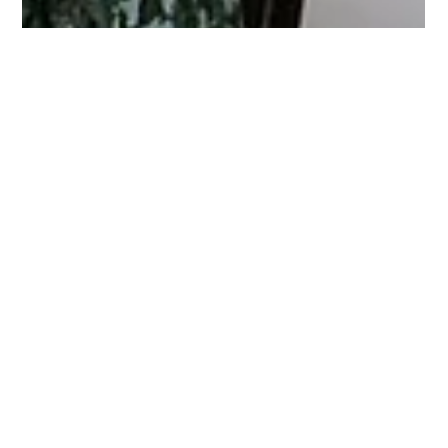
julianagorayebb