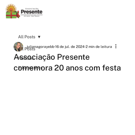
All Posts
julianagorayebb
16 de jul. de 2024
2 min de leitura
All Posts
Associação Presente
Notícias
comemora 20 anos com festa
Informativos