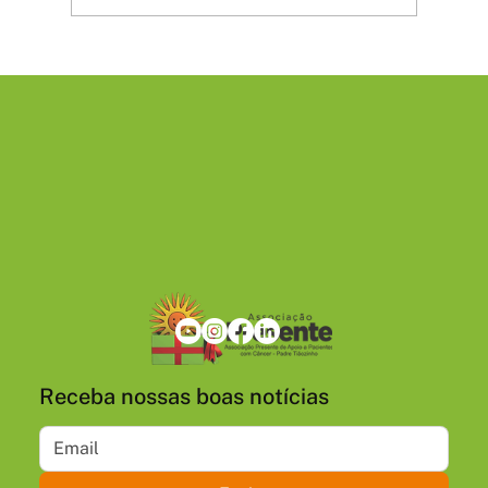
Vem aí o 13º Mutirão de Prevenção do
Câncer
Receba nossas boas notícias